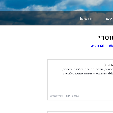
 קשר
דרושים!
וסרי
ים בתעשיות הביצים, הבקר והחזירים. צילומים: כלבוטק,
אנונימוס, יומן חייתי יומן חייתי - התכנית לזכויות בעלי-חיים: www.animal-tv.org עמותת אנונימוס לזכויות
WWW.YOUTUBE.COM