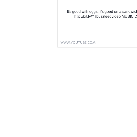
"It's good with eggs. It's good on a sand
http://bit.ly/YTbuzzfeedvideo MUSIC
WWW.YOUTUBE.COM